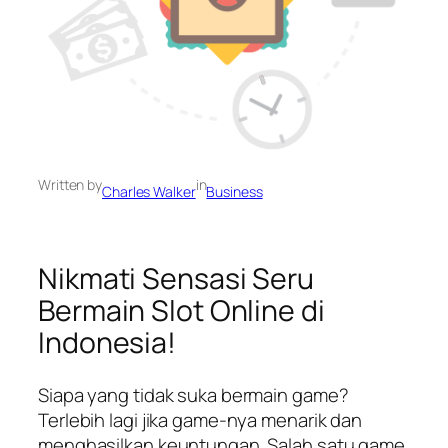
Written by
in
Charles Walker
Business
Nikmati Sensasi Seru
Bermain Slot Online di
Indonesia!
Siapa yang tidak suka bermain game?
Terlebih lagi jika game-nya menarik dan
menghasilkan keuntungan. Salah satu game