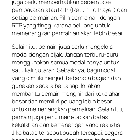
juga perlu memperhatikan persentase
pembayaran atau RTP (Return to Player) dari
setiap permainan. Pilih permainan dengan
RTP yang tinggi karena peluang untuk
memenangkan permainan akan lebih besar.
Selain itu, pemain juga perlu mengelola
modal dengan bijak. Jangan terburu-buru
menggunakan semua modal hanya untuk
satu kali putaran. Sebaiknya, bagi modal
yang dimiliki menjadi beberapa bagian dan
gunakan secara bertahap. Ini akan
membantu pemain menghindari kekalahan
besar dan memiliki peluang lebih besar
untuk memenangkan permainan. Selain itu,
pemain juga perlu menetapkan batas
kekalahan dan kemenangan yang realistis.
Jika batas tersebut sudah tercapai, segera