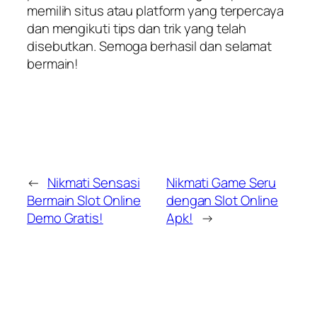
memilih situs atau platform yang terpercaya
dan mengikuti tips dan trik yang telah
disebutkan. Semoga berhasil dan selamat
bermain!
←
Nikmati Sensasi
Nikmati Game Seru
Bermain Slot Online
dengan Slot Online
Demo Gratis!
Apk!
→