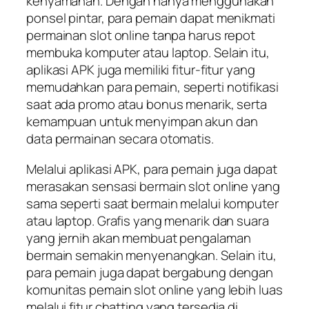
kenyamanan. Dengan hanya menggunakan
ponsel pintar, para pemain dapat menikmati
permainan slot online tanpa harus repot
membuka komputer atau laptop. Selain itu,
aplikasi APK juga memiliki fitur-fitur yang
memudahkan para pemain, seperti notifikasi
saat ada promo atau bonus menarik, serta
kemampuan untuk menyimpan akun dan
data permainan secara otomatis.
Melalui aplikasi APK, para pemain juga dapat
merasakan sensasi bermain slot online yang
sama seperti saat bermain melalui komputer
atau laptop. Grafis yang menarik dan suara
yang jernih akan membuat pengalaman
bermain semakin menyenangkan. Selain itu,
para pemain juga dapat bergabung dengan
komunitas pemain slot online yang lebih luas
melalui fitur chatting yang tersedia di