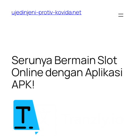
Skip
ujedinjeni-protiv-kovida.net
to
content
Serunya Bermain Slot
Online dengan Aplikasi
APK!