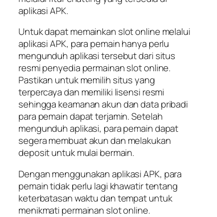
aplikasi APK.
Untuk dapat memainkan slot online melalui
aplikasi APK, para pemain hanya perlu
mengunduh aplikasi tersebut dari situs
resmi penyedia permainan slot online.
Pastikan untuk memilih situs yang
terpercaya dan memiliki lisensi resmi
sehingga keamanan akun dan data pribadi
para pemain dapat terjamin. Setelah
mengunduh aplikasi, para pemain dapat
segera membuat akun dan melakukan
deposit untuk mulai bermain.
Dengan menggunakan aplikasi APK, para
pemain tidak perlu lagi khawatir tentang
keterbatasan waktu dan tempat untuk
menikmati permainan slot online.