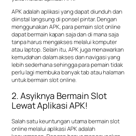
APK adalah aplikasi yang dapat diunduh dan
diinstal langsung di ponsel pintar. Dengan
menggunakan APK, para pemain slot online
dapat bermain kapan saja dan di mana saja
tanpa harus mengakses melalui komputer
atau laptop. Selain itu, APK juga menawarkan
kemudahan dalam akses dan navigasi yang
lebih sederhana sehingga para pemain tidak
perlu lagi membuka banyak tab atau halaman
untuk bermain slot online.
2. Asyiknya Bermain Slot
Lewat Aplikasi APK!
Salah satu keuntungan utama bermain slot
online melalui aplikasi APK adalah