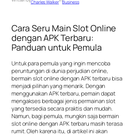
Charles Walker
Business
Cara Seru Main Slot Online
dengan APK Terbaru:
Panduan untuk Pemula
Untuk para pemula yang ingin mencoba
peruntungan di dunia perjudian online,
bermain slot online dengan APK terbaru bisa
menjadi pilihan yang menarik. Dengan
menggunakan APK terbaru, pemain dapat
mengakses berbagai jenis permainan slot
yang tersedia secara praktis dan mudah.
Namun, bagi pemula, mungkin saja bermain
slot online dengan APK terbaru masih terasa
rumit. Oleh karena itu, di artikel ini akan