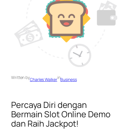
Written by
in
Charles Walker
Business
Percaya Diri dengan
Bermain Slot Online Demo
dan Raih Jackpot!